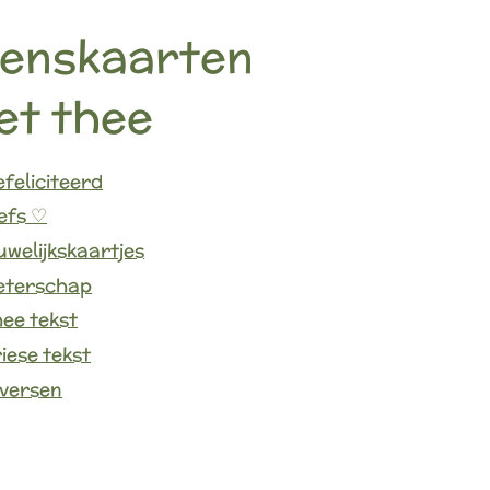
enskaarten
et thee
feliciteerd
efs ♡
welijkskaartjes
eterschap
ee tekst
iese tekst
iversen