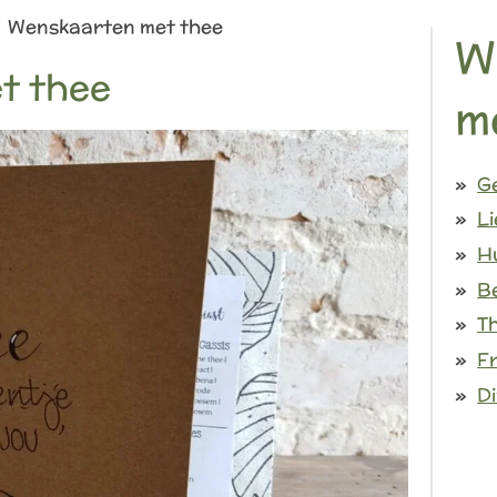
Wenskaarten met thee
W
t thee
m
Ge
Li
Hu
B
Th
Fr
D