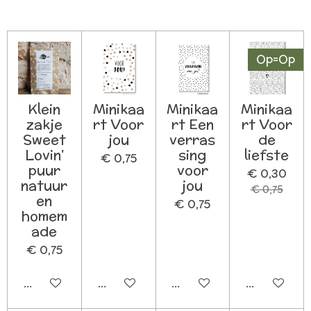
Op=Op
Klein
Minikaa
Minikaa
Minikaa
zakje
rt Voor
rt Een
rt Voor
Sweet
jou
verras
de
Lovin'
sing
liefste
€ 0,75
puur
voor
€ 0,30
natuur
jou
€ 0,75
en
€ 0,75
homem
ade
€ 0,75
In winkelwagen
In winkelwagen
In winkelwagen
In winkelw