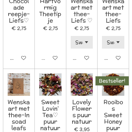
Chocol
Hartvo
Wenska
Wenska
ade
rmig
art met
art met
reepje-
Theetip
thee-
thee-
Liefs♡
je
Liefs ♡
Liefs
€ 2,75
€ 2,75
€ 2,75
€ 2,75
In winkelwagen
Uitverkocht
In winkelwagen
In winkelw
Bestseller!
Wenska
Sweet
Lovely
Rooibo
art met
Lovin'
Flower
s
thee-In
Tea♡
s puur
Sweet
soad
puur
natuur
Honey
leafs
natuur
puur
€ 3,95