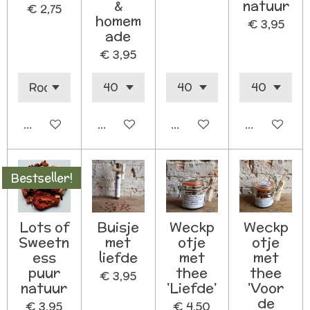
&
natuur
€ 2,75
homem
€ 3,95
ade
€ 3,95
In winkelwagen
In winkelwagen
In winkelwagen
In winkelw
Bestseller!
Lots of
Buisje
Weckp
Weckp
Sweetn
met
otje
otje
ess
liefde
met
met
puur
thee
thee
€ 3,95
natuur
'Liefde'
'Voor
de
€ 3,95
€ 4,50