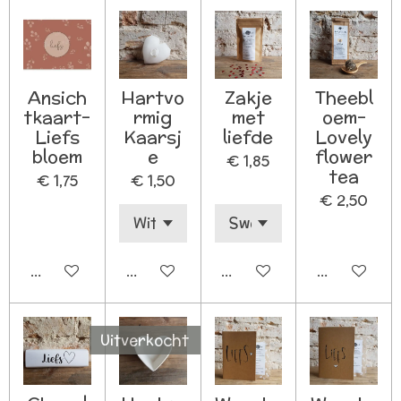
Ansich
Hartvo
Zakje
Theebl
tkaart-
rmig
met
oem-
Liefs
Kaarsj
liefde
Lovely
bloem
e
flower
€ 1,85
tea
€ 1,75
€ 1,50
€ 2,50
In winkelwagen
In winkelwagen
In winkelwagen
In winkelw
Uitverkocht