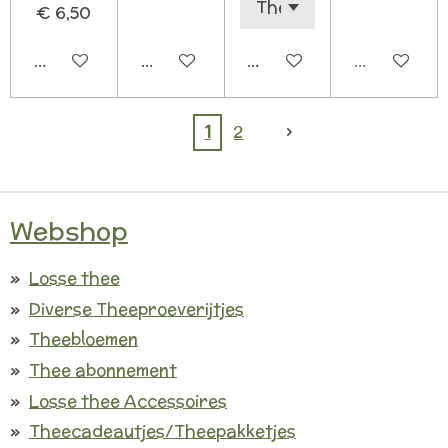
€ 6,50
In winkelwagen
In winkelwagen
In winkelwagen
Uitverkoch
1
2
Webshop
Losse thee
Diverse Theeproeverijtjes
Theebloemen
Thee abonnement
Losse thee Accessoires
Theecadeautjes/Theepakketjes