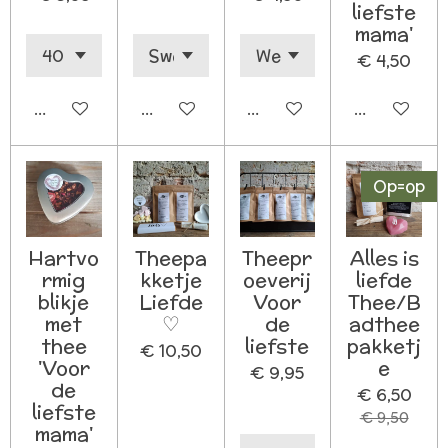
liefste
mama'
€ 4,50
In winkelwagen
In winkelwagen
In winkelwagen
In winkelw
Op=op
Hartvo
Theepa
Theepr
Alles is
rmig
kketje
oeverij
liefde
blikje
Liefde
Voor
Thee/B
met
♡
de
adthee
thee
liefste
pakketj
€ 10,50
'Voor
e
€ 9,95
de
€ 6,50
liefste
€ 9,50
mama'