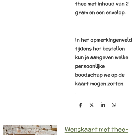
thee met inhoud van 2
gram en een envelop.
In het opmerkingenveld
tijdens het bestellen
kun je aangeven welke
persoonlijke
boodschap we op de
kaart mogen zetten.
D
D
S
D
e
e
h
e
l
e
a
l
e
l
r
e
n
e
n
Wenskaart met thee-