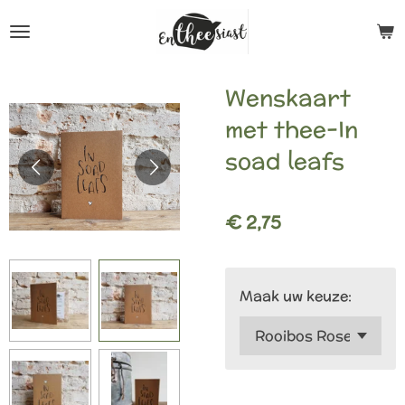
Ga
direct
naar
Wenskaart
de
met thee-In
hoofdinhoud
soad leafs
€ 2,75
Maak uw keuze: