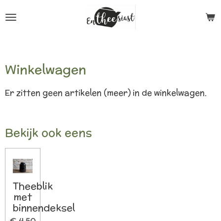
Ga
direct
naar
de
Winkelwagen
hoofdinhoud
Er zitten geen artikelen (meer) in de winkelwagen.
Bekijk ook eens
Theeblik
met
binnendeksel