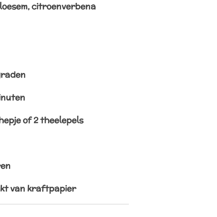
bloesem, citroenverbena
graden
minuten
hepje of 2 theelepels
ren
kt van kraftpapier