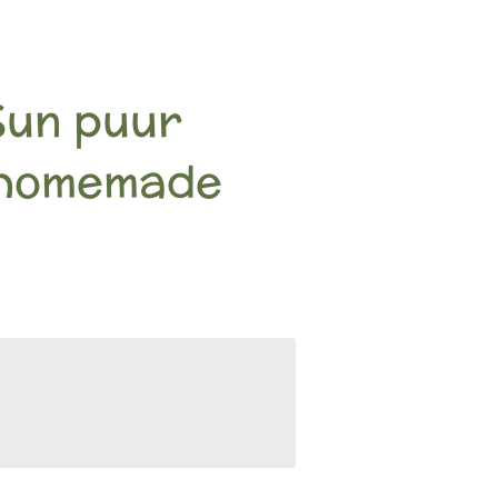
Sun puur
 homemade