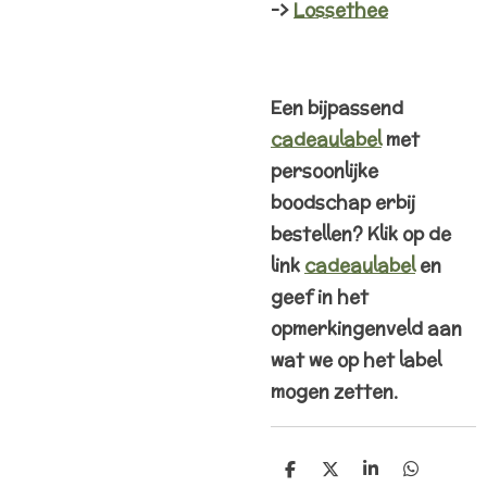
->
Lossethee
Een bijpassend
cadeaulabel
met
persoonlijke
boodschap erbij
bestellen? Klik op de
link
cadeaulabel
en
geef in het
opmerkingenveld aan
wat we op het label
mogen zetten.
D
D
S
D