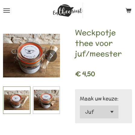
Ga
direct
naar
Weckpotje
de
thee voor
hoofdinhoud
juf/meester
€ 4,50
Maak uw keuze: