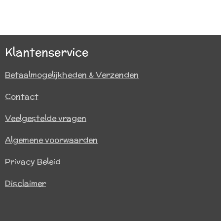
e
e
h
e
l
e
a
l
e
l
r
e
n
e
n
Klantenservice
Betaalmogelijkheden & Verzenden
Contact
Veelgestelde vragen
Algemene voorwaarden
Privacy Beleid
Disclaimer