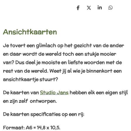
D
D
S
D
e
e
h
e
l
e
a
l
e
l
r
e
n
e
n
Ansichtkaarten
Je tovert een glimlach op het gezicht van de ander
en daar wordt de wereld toch een stukje mooier
van? Dus deel je mooiste en liefste woorden met de
rest van de wereld. Weet jij al wie je binnenkort een
ansichtkaartje stuurt?
De kaarten van
Studio Jans
hebben elk een eigen stijl
en zijn zelf ontworpen.
De kaarten specificaties op een rij:
Formaat: A6 = 14,8 x 10,5.