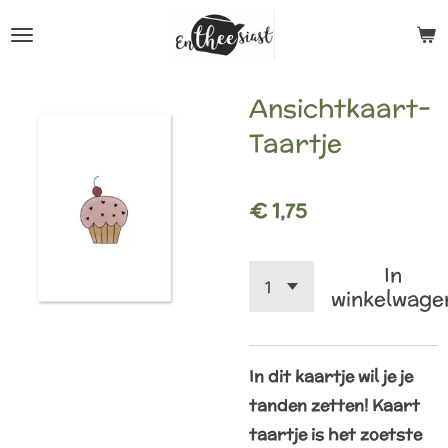
Ga
direct
naar
Ansichtkaart-
de
Taartje
hoofdinhoud
€ 1,75
In
winkelwage
In dit kaartje wil je je
tanden zetten! Kaart
taartje is het zoetste