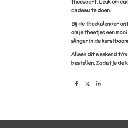
theesoort. Leuk om cad
cadeau te doen.
Bij de theekalender ontv
om je theetjes een mooi p
slinger in de kerstboo
Alleen dit weekend t/m
bestellen. Zodat je de 
D
D
S
e
e
h
l
e
a
e
l
r
n
e