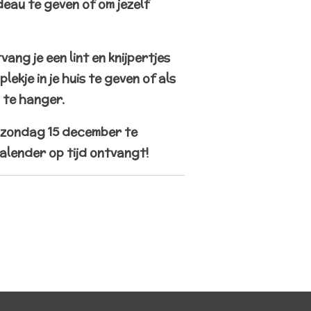
eau te geven of om jezelf
ang je een lint en knijpertjes
lekje in je huis te geven of als
m te hanger.
 zondag 15 december te
kalender op tijd ontvangt!