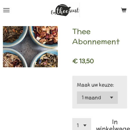
Ga
direct
naar
Thee
de
Abonnement
hoofdinhoud
€ 13,50
Maak uw keuze:
In
winkelwag