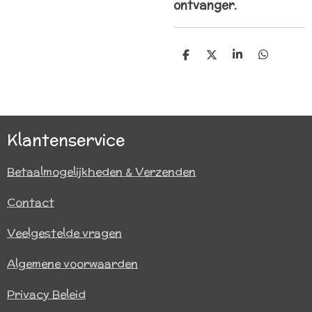
ontvanger.
D
D
S
D
e
e
h
e
l
e
a
l
e
l
r
e
n
e
n
Klantenservice
Betaalmogelijkheden & Verzenden
Contact
Veelgestelde vragen
Algemene voorwaarden
Privacy Beleid