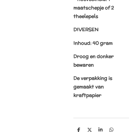
maatschepje of 2
theelepels
DIVERSEN
Inhoud: 40 gram
Droog en donker
bewaren
De verpakking is
gemaakt van
kraftpapier
D
D
S
D