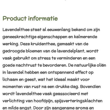
e
e
h
e
l
e
a
l
e
l
r
e
n
e
n
Product informatie
Lavendelthee staat al eeuwenlang bekend om zijn
geneeskrachtige eigenschappen en kalmerende
werking. Deze kruidenthee, gemaakt van de
gedroogde bloemen van de lavendelplant, wordt
vaak gebruikt om stress te verminderen en een
goede nachtrust te bevorderen. De natuurlijke oliën
in lavendel hebben een ontspannend effect op
lichaam en geest, wat het ideaal maakt voor
momenten van rust na een drukke dag. Bovendien
wordt lavendelthee vaak geassocieerd met
verlichting van hoofdpijn, spijsverteringsklachten
en milde angst. Door zijn aangename aroma en