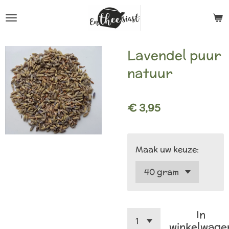
Ga
direct
naar
Lavendel puur
de
natuur
hoofdinhoud
€ 3,95
Maak uw keuze:
In
winkelwage