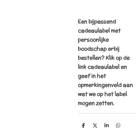
Een bijpassend
cadeaulabel met
persoonlijke
boodschap erbij
bestellen? Klik op de
link cadeaulabel en
geef in het
opmerkingenveld aan
wat we op het label
mogen zetten.
D
D
S
D
e
e
h
e
l
e
a
l