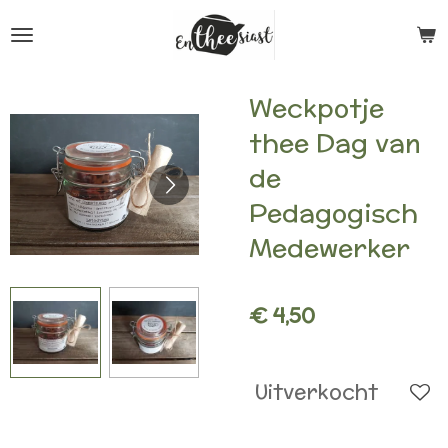
Ga
direct
naar
Weckpotje
de
thee Dag van
hoofdinhoud
de
Pedagogisch
Medewerker
€ 4,50
Uitverkocht