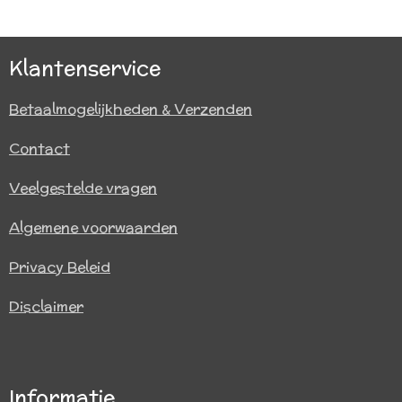
e
l
r
e
n
e
n
Klantenservice
Betaalmogelijkheden & Verzenden
Contact
Veelgestelde vragen
Algemene voorwaarden
Privacy Beleid
Disclaimer
Informatie