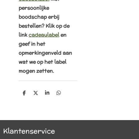
persoonlijke
boodschap erbij
bestellen? Klik op de
link
cadeaulabel
en
geef in het
opmerkingenveld aan
wat we op het label
mogen zetten.
D
D
S
D
e
e
h
e
l
e
a
l
e
l
r
e
n
e
n
Klantenservice