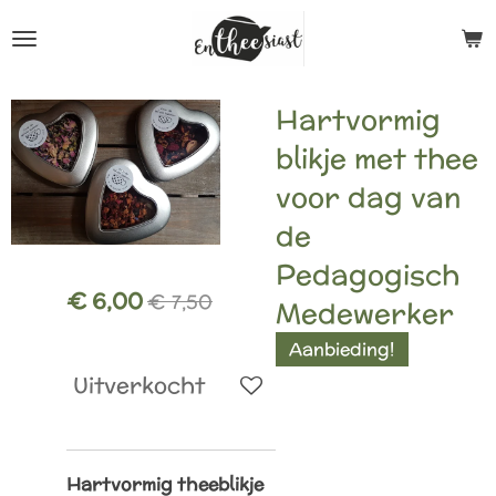
Ga
direct
naar
Hartvormig
de
blikje met thee
hoofdinhoud
voor dag van
de
Pedagogisch
€ 6,00
€ 7,50
Medewerker
Aanbieding!
Uitverkocht
Hartvormig theeblikje