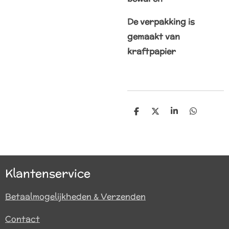
De verpakking is
gemaakt van
kraftpapier
D
D
S
D
e
e
h
e
l
e
a
l
e
l
r
e
n
e
n
Klantenservice
Betaalmogelijkheden & Verzenden
Contact