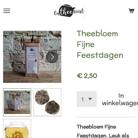
Ga
direct
naar
Theebloem
de
Fijne
hoofdinhoud
Feestdagen
€ 2,50
In
winkelwage
Theebloem Fijne
Feestdagen. Leuk als