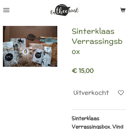
Ga
direct
naar
Sinterklaas
de
Verrassingsb
hoofdinhoud
ox
€ 15,00
Uitverkocht
Sinterklaas
Verrassingsbox.
Vind