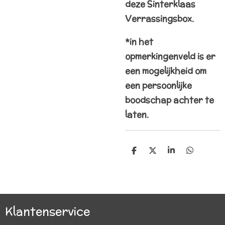
deze Sinterklaas
Verrassingsbox.
*in het
opmerkingenveld is er
een mogelijkheid om
een persoonlijke
boodschap achter te
laten.
D
D
S
D
e
e
h
e
l
e
a
l
e
l
r
e
n
e
n
Klantenservice