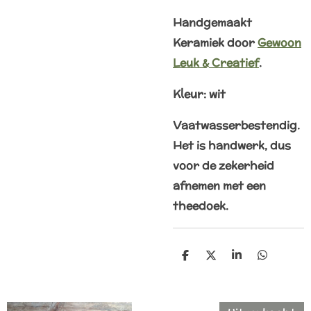
Handgemaakt
Keramiek door
Gewoon
Leuk & Creatief
.
Kleur: wit
Vaatwasserbestendig.
Het is handwerk, dus
voor de zekerheid
afnemen met een
theedoek.
D
D
S
D
e
e
h
e
l
e
a
l
e
l
r
e
n
e
n