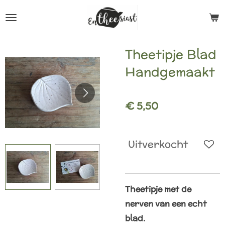
Ga
direct
naar
Theetipje Blad
de
Handgemaakt
hoofdinhoud
€ 5,50
Uitverkocht
Theetipje met de
nerven van een echt
blad.