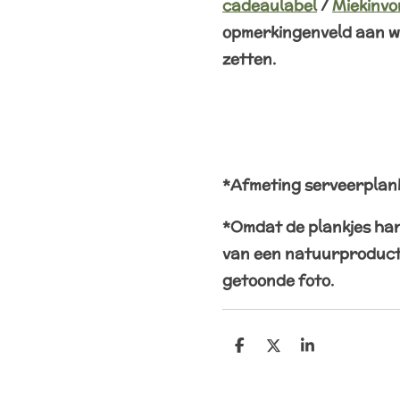
cadeaulabel
/
Miekinvo
opmerkingenveld aan w
zetten.
*Afmeting serveerplank
*Omdat de plankjes han
van een natuurproduct 
getoonde foto.
D
D
S
e
e
h
l
e
a
e
l
r