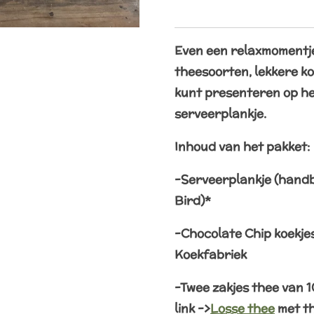
Even een relaxmomentj
theesoorten, lekkere ko
kunt presenteren op h
serveerplankje.
Inhoud van het pakket:
-Serveerplankje (handb
Bird)*
-Chocolate Chip koekje
Koekfabriek
-Twee zakjes thee van 1
link ->
Losse thee
met th