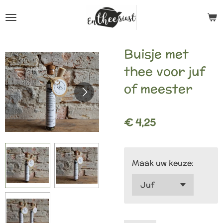
Ga
direct
naar
Buisje met
de
thee voor juf
hoofdinhoud
of meester
€ 4,25
Maak uw keuze: