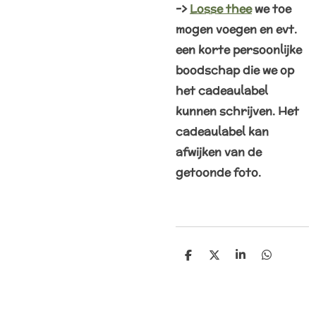
->
Losse thee
we toe
mogen voegen en evt.
een korte persoonlijke
boodschap die we op
het cadeaulabel
kunnen schrijven. Het
cadeaulabel kan
afwijken van de
getoonde foto.
D
D
S
D
e
e
h
e
l
e
a
l
e
l
r
e
n
e
n