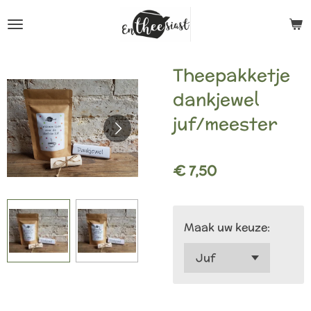
Ga
direct
naar
Theepakketje
de
dankjewel
hoofdinhoud
juf/meester
€ 7,50
Maak uw keuze: