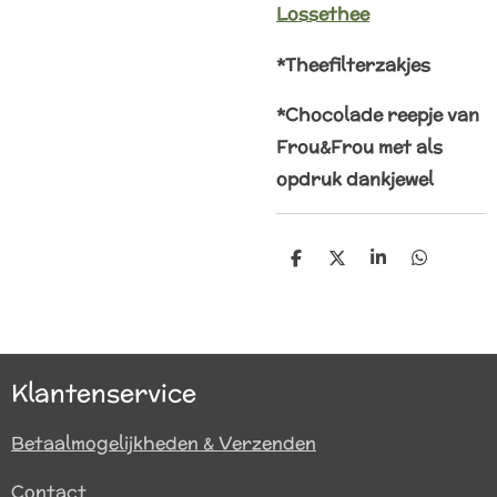
Lossethee
*Theefilterzakjes
*Chocolade reepje van
Frou&Frou met als
opdruk dankjewel
D
D
S
D
e
e
h
e
l
e
a
l
e
l
r
e
n
e
n
Klantenservice
Betaalmogelijkheden & Verzenden
Contact