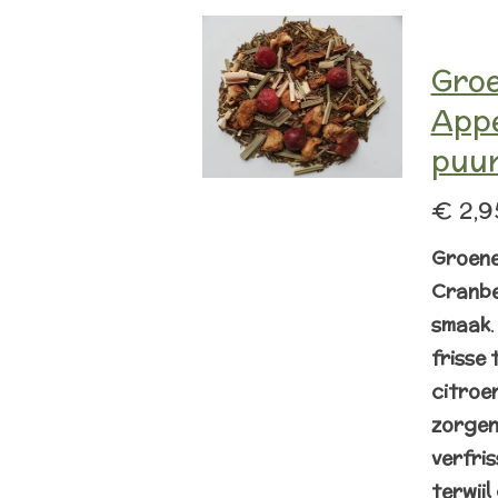
Groe
App
puur
€ 2,9
Groene
Cranbe
smaak
frisse 
citroe
zorgen
verfri
terwijl