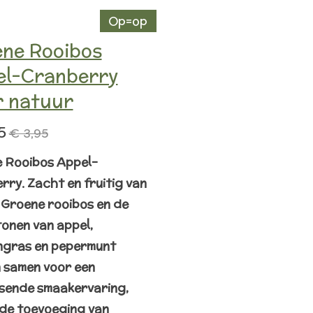
Op=op
ne Rooibos
el-Cranberry
 natuur
5
€ 3,95
 Rooibos Appel-
rry. Zacht en fruitig van
.
Groene rooibos en de
tonen van appel,
ngras en pepermunt
 samen voor een
ssende smaakervaring,
 de toevoeging van