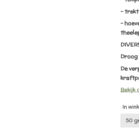
– trekt
– hoeve
theele
DIVER
Droog 
De ver
kraftp
Bekijk 
In win