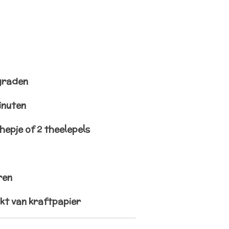
graden
minuten
hepje of 2 theelepels
ren
kt van kraftpapier