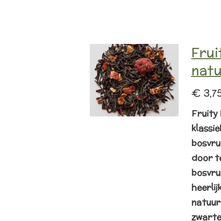
Frui
nat
€ 3,7
Fruity
klassie
bosvru
door t
bosvruc
heerlij
natuurl
zwarte