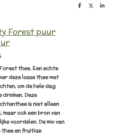
D
D
S
e
e
h
l
e
a
e
l
r
n
e
ty Forest puur
uur
5
 Forest thee
. Een echte
ker deze losse thee met
chten, o
m de hele dag
e drinken.
Deze
htenthee is niet alleen
k, maar ook een bron van
ijke voordelen. De mix van
 thee en fruitige