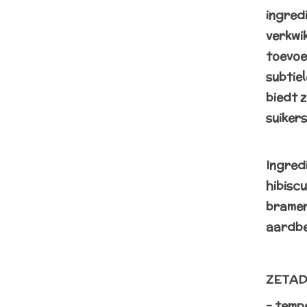
ingred
verkwik
toevoe
subtiel
biedt 
suikers
Ingredi
hibiscu
bramen
aardbe
ZETAD
– temp