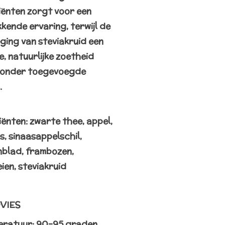
iënten zorgt voor een
kende ervaring, terwijl de
ging van steviakruid een
e, natuurlijke zoetheid
zonder toegevoegde
.
ënten: zwarte thee, appel,
s, sinaasappelschil,
blad, frambozen,
ien, steviakruid
VIES
eratuur: 90-95 graden