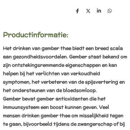
D
D
S
D
e
e
h
e
l
e
a
l
e
l
r
e
n
e
n
Productinformatie:
Het drinken van gember thee biedt een breed scala
aan gezondheidsvoordelen. Gember staat bekend om
zijn ontstekingsremmende eigenschappen en kan
helpen bij het verlichten van verkoudheid
symptomen, het verbeteren van de spijsvertering en
het ondersteunen van de bloedsomloop.
Gember
bevat gember antioxidanten die het
immuunsysteem een boost kunnen geven.
Veel
mensen drinken gember thee om misselijkheid tegen
te gaan, bijvoorbeeld tijdens de zwangerschap of bij