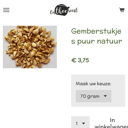
Ga
direct
naar
Gemberstukje
de
s puur natuur
hoofdinhoud
€ 3,75
Maak uw keuze:
In
winkelwage