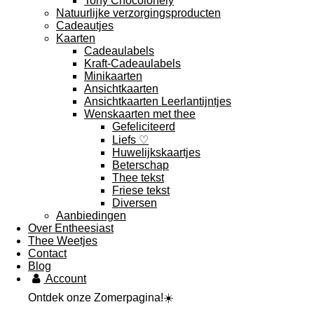
Tony Chocolonely
Natuurlijke verzorgingsproducten
Cadeautjes
Kaarten
Cadeaulabels
Kraft-Cadeaulabels
Minikaarten
Ansichtkaarten
Ansichtkaarten Leerlantijntjes
Wenskaarten met thee
Gefeliciteerd
Liefs ♡
Huwelijkskaartjes
Beterschap
Thee tekst
Friese tekst
Diversen
Aanbiedingen
Over Entheesiast
Thee Weetjes
Contact
Blog
Account
Ontdek onze Zomerpagina!☀️