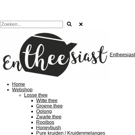
Entheesiast
Home
Webshop
Losse thee
Witte thee
Groene thee
Oolong
Zwarte thee
Rooibos
Honeybush
Pure kruiden / Kruidenmelanges