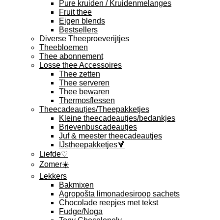
Pure kruiden / Kruidenmelanges
Fruit thee
Eigen blends
Bestsellers
Diverse Theeproeverijtjes
Theebloemen
Thee abonnement
Losse thee Accessoires
Thee zetten
Thee serveren
Thee bewaren
Thermosflessen
Theecadeautjes/Theepakketjes
Kleine theecadeautjes/bedankjes
Brievenbuscadeautjes
Juf & meester theecadeautjes
IJstheepakketjes🍹
Liefde♡
Zomer☀️
Lekkers
Bakmixen
Agropošta limonadesiroop sachets
Chocolade reepjes met tekst
Fudge/Noga