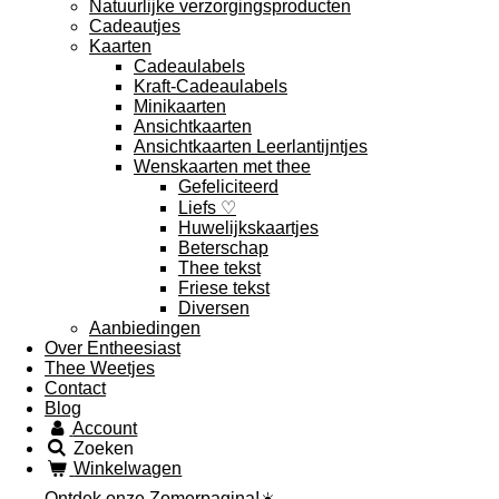
Natuurlijke verzorgingsproducten
Cadeautjes
Kaarten
Cadeaulabels
Kraft-Cadeaulabels
Minikaarten
Ansichtkaarten
Ansichtkaarten Leerlantijntjes
Wenskaarten met thee
Gefeliciteerd
Liefs ♡
Huwelijkskaartjes
Beterschap
Thee tekst
Friese tekst
Diversen
Aanbiedingen
Over Entheesiast
Thee Weetjes
Contact
Blog
Account
Zoeken
Winkelwagen
Ontdek onze Zomerpagina!☀️