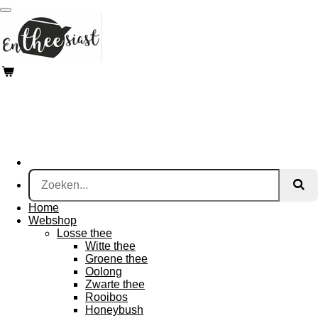
Ga
direct
naar
de
hoofdinhoud
Home
Webshop
Losse thee
Witte thee
Groene thee
Oolong
Zwarte thee
Rooibos
Honeybush