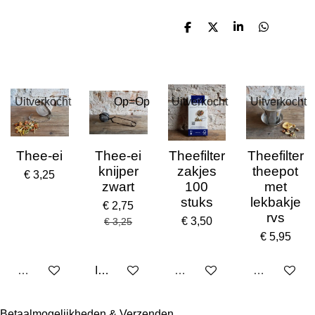
D
D
S
D
e
e
h
e
l
e
a
l
e
l
r
e
n
e
n
Uitverkocht
Op=Op
Uitverkocht
Uitverkocht
Thee-ei
Thee-ei
Theefilter
Theefilter
knijper
zakjes
theepot
€ 3,25
zwart
100
met
stuks
lekbakje
€ 2,75
rvs
€ 3,50
€ 3,25
€ 5,95
Uitverkocht
In winkelwagen
Uitverkocht
Uitverkocht
Klantenservice
Betaalmogelijkheden & Verzenden