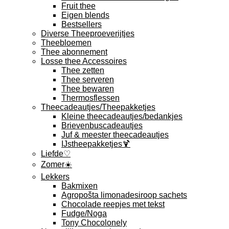
Fruit thee
Eigen blends
Bestsellers
Diverse Theeproeverijtjes
Theebloemen
Thee abonnement
Losse thee Accessoires
Thee zetten
Thee serveren
Thee bewaren
Thermosflessen
Theecadeautjes/Theepakketjes
Kleine theecadeautjes/bedankjes
Brievenbuscadeautjes
Juf & meester theecadeautjes
IJstheepakketjes🍹
Liefde♡
Zomer☀️
Lekkers
Bakmixen
Agropošta limonadesiroop sachets
Chocolade reepjes met tekst
Fudge/Noga
Tony Chocolonely