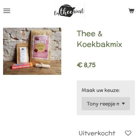
Ga
direct
naar
Thee &
de
Koekbakmix
hoofdinhoud
€ 8,75
Maak uw keuze:
Uitverkocht