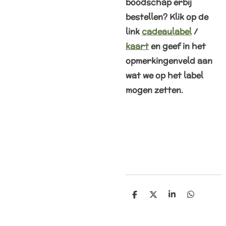
boodschap erbij
bestellen? Klik op de
link
cadeaulabel
/
kaart
en geef in het
opmerkingenveld aan
wat we op het label
mogen zetten.
D
D
S
D
e
e
h
e
l
e
a
l
e
l
r
e