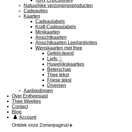
Tony Chocolonely
Natuurlijke verzorgingsproducten
Cadeautjes
Kaarten
Cadeaulabels
Kraft-Cadeaulabels
Minikaarten
Ansichtkaarten
Ansichtkaarten Leerlantijntjes
Wenskaarten met thee
Gefeliciteerd
Liefs ♡
Huwelijkskaartjes
Beterschap
Thee tekst
Friese tekst
Diversen
Aanbiedingen
Over Entheesiast
Thee Weetjes
Contact
Blog
Account
Ontdek onze Zomerpagina!☀️