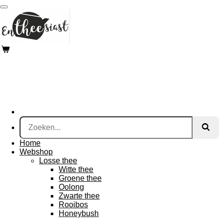
Ga
direct
naar
de
hoofdinhoud
Home
Webshop
Losse thee
Witte thee
Groene thee
Oolong
Zwarte thee
Rooibos
Honeybush