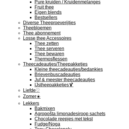
Pure kruiden / Kruidenmelanges
Fruit thee
Eigen blends
Bestsellers
Diverse Theeproeverijtjes
Theebloemen
Thee abonnement
Losse thee Accessoires
Thee zetten
Thee serveren
Thee bewaren
Thermosflessen
Theecadeautjes/Theepakketjes
Kleine theecadeautjes/bedankjes
Brievenbuscadeautjes
Juf & meester theecadeautjes
IJstheepakketjes🍹
Liefde♡
Zomer☀️
Lekkers
Bakmixen
Agropošta limonadesiroop sachets
Chocolade reepjes met tekst
Fudge/Noga