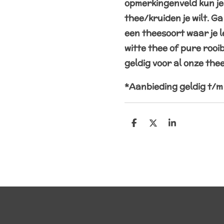
opmerkingenveld kun je
thee/kruiden je wilt. Ga
een theesoort waar je l
witte thee of pure rooi
geldig voor al onze the
*Aanbieding geldig t/m 
D
D
S
e
e
h
l
e
a
e
l
r
n
e