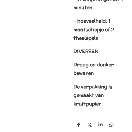
minuten
– hoeveelheid: 1
maatschepje of 2
theelepels
DIVERSEN
Droog en donker
bewaren
De verpakking is
gemaakt van
kraftpapier
D
D
S
D
e
e
h
e