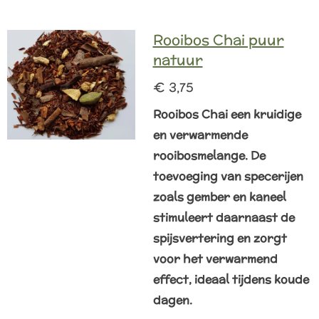
l
e
a
l
e
l
r
e
n
e
n
Rooibos Chai puur
natuur
€ 3,75
Rooibos Chai een kruidige
en verwarmende
rooibosmelange. De
toevoeging van specerijen
zoals gember en kaneel
stimuleert daarnaast de
spijsvertering en zorgt
voor het verwarmend
effect, ideaal tijdens koude
dagen.