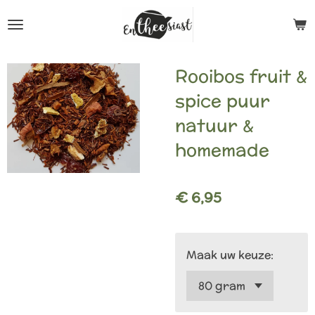
Ga
direct
naar
Rooibos fruit &
de
spice puur
hoofdinhoud
natuur &
homemade
€ 6,95
Maak uw keuze: