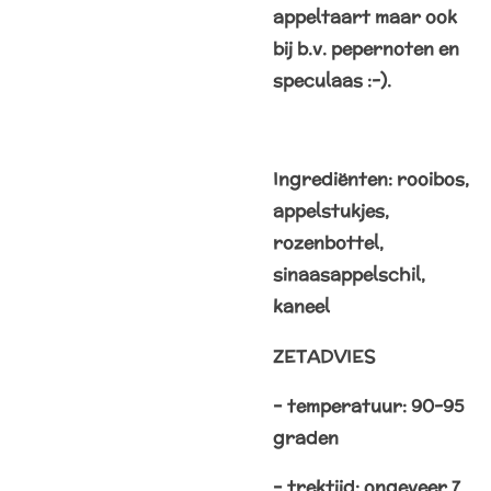
appeltaart maar ook
bij b.v. pepernoten en
speculaas :-).
Ingrediënten: rooibos,
appelstukjes,
rozenbottel,
sinaasappelschil,
kaneel
ZETADVIES
– temperatuur: 90-95
graden
– trektijd: ongeveer 7